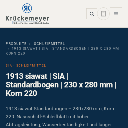
Skip to main navigation
Skip to main content
Skip to page footer
PRODUKTE
SCHLEIFMITTEL
1913 SIAWAT | SIA | STANDARDBOGEN | 230 X 280 MM |
KORN 220
SIA · SCHLEIFMITTEL
1913 siawat | SIA |
Standardbogen | 230 x 280 mm |
Korn 220
1913 siawat Standardbogen – 230x280 mm, Korn
220. Nassschliff-Schleifblatt mit hoher
Abtragsleistung, Wasserbeständigkeit und langer