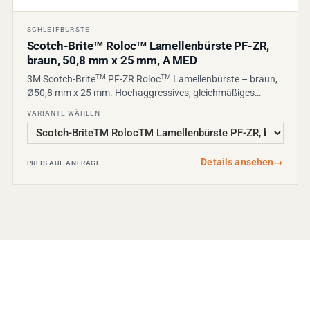
SCHLEIFBÜRSTE
Scotch-Brite
Roloc
Lamellenbürste PF-ZR,
TM
TM
braun, 50,8 mm x 25 mm, A MED
TM
TM
3M Scotch-Brite
PF-ZR Roloc
Lamellenbürste – braun,
Ø50,8 mm x 25 mm. Hochaggressives, gleichmäßiges…
VARIANTE WÄHLEN
Details ansehen
→
PREIS AUF ANFRAGE