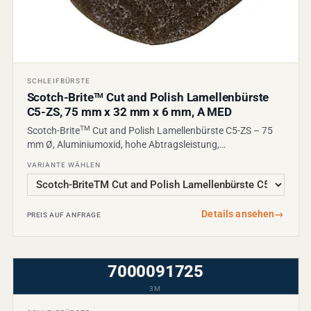
SCHLEIFBÜRSTE
Scotch-Brite
Cut and Polish Lamellenbürste
TM
C5-ZS, 75 mm x 32 mm x 6 mm, A MED
TM
Scotch-Brite
Cut and Polish Lamellenbürste C5-ZS – 75
mm Ø, Aluminiumoxid, hohe Abtragsleistung,…
VARIANTE WÄHLEN
Details ansehen
→
PREIS AUF ANFRAGE
7000091725
3M