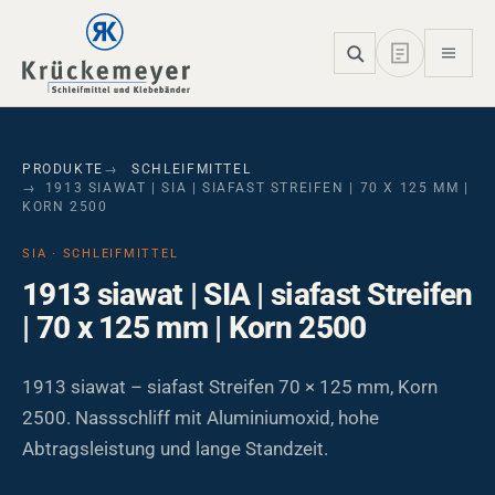
Skip to main navigation
Skip to main content
Skip to page footer
PRODUKTE
SCHLEIFMITTEL
1913 SIAWAT | SIA | SIAFAST STREIFEN | 70 X 125 MM |
KORN 2500
SIA · SCHLEIFMITTEL
1913 siawat | SIA | siafast Streifen
| 70 x 125 mm | Korn 2500
1913 siawat – siafast Streifen 70 × 125 mm, Korn
2500. Nassschliff mit Aluminiumoxid, hohe
Abtragsleistung und lange Standzeit.