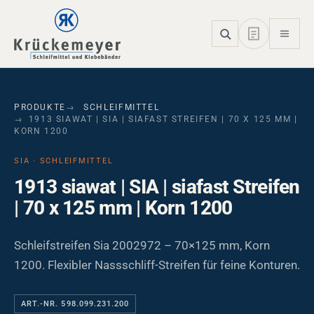
Skip to main navigation
Skip to main content
Skip to page footer
PRODUKTE
SCHLEIFMITTEL
1913 SIAWAT | SIA | SIAFAST STREIFEN | 70 X 125 MM |
KORN 1200
SIA · SCHLEIFMITTEL
1913 siawat | SIA | siafast Streifen
| 70 x 125 mm | Korn 1200
Schleifstreifen Sia 2002972 – 70×125 mm, Korn
1200. Flexibler Nassschliff-Streifen für feine Konturen.
ART.-NR. 598.099.231.200