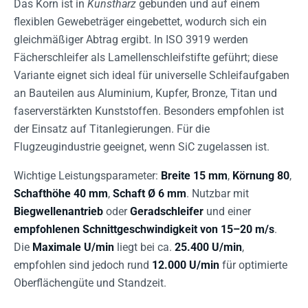
Das Korn ist in
Kunstharz
gebunden und auf einem
flexiblen Gewebeträger eingebettet, wodurch sich ein
gleichmäßiger Abtrag ergibt. In ISO 3919 werden
Fächerschleifer als Lamellenschleifstifte geführt; diese
Variante eignet sich ideal für universelle Schleifaufgaben
an Bauteilen aus Aluminium, Kupfer, Bronze, Titan und
faserverstärkten Kunststoffen. Besonders empfohlen ist
der Einsatz auf Titanlegierungen. Für die
Flugzeugindustrie geeignet, wenn SiC zugelassen ist.
Wichtige Leistungsparameter:
Breite 15 mm
,
Körnung 80
,
Schafthöhe 40 mm
,
Schaft Ø 6 mm
. Nutzbar mit
Biegwellenantrieb
oder
Geradschleifer
und einer
empfohlenen Schnittgeschwindigkeit von 15–20 m/s
.
Die
Maximale U/min
liegt bei ca.
25.400 U/min
,
empfohlen sind jedoch rund
12.000 U/min
für optimierte
Oberflächengüte und Standzeit.