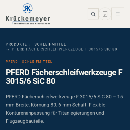
Skip to main navigation
Skip to main content
Skip to page footer
PRODUKTE
SCHLEIFMITTEL
PFERD FÄCHERSCHLEIFWERKZEUGE F 3015/6 SIC 80
PFERD · SCHLEIFMITTEL
PFERD Fächerschleifwerkzeuge F
3015/6 SiC 80
PFERD Fächerschleifwerkzeuge F 3015/6 SiC 80 – 15
mm Breite, Körnung 80, 6 mm Schaft. Flexible
Konturenanpassung für Titanlegierungen und
Flugzeugbauteile.