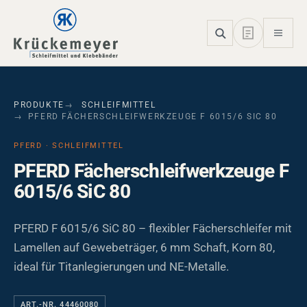
Skip to main navigation
Skip to main content
Skip to page footer
PRODUKTE
SCHLEIFMITTEL
PFERD FÄCHERSCHLEIFWERKZEUGE F 6015/6 SIC 80
PFERD · SCHLEIFMITTEL
PFERD Fächerschleifwerkzeuge F
6015/6 SiC 80
PFERD F 6015/6 SiC 80 – flexibler Fächerschleifer mit
Lamellen auf Gewebeträger, 6 mm Schaft, Korn 80,
ideal für Titanlegierungen und NE-Metalle.
ART.-NR. 44460080