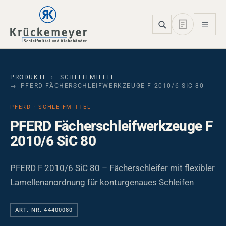
Skip to main navigation
Skip to main content
Skip to page footer
PRODUKTE
SCHLEIFMITTEL
PFERD FÄCHERSCHLEIFWERKZEUGE F 2010/6 SIC 80
PFERD · SCHLEIFMITTEL
PFERD Fächerschleifwerkzeuge F
2010/6 SiC 80
PFERD F 2010/6 SiC 80 – Fächerschleifer mit flexibler
Lamellenanordnung für konturgenaues Schleifen
ART.-NR. 44400080