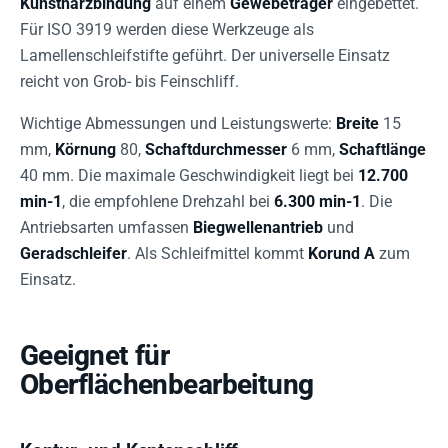
Kunstharzbindung
auf einem
Gewebeträger
eingebettet.
Für ISO 3919 werden diese Werkzeuge als
Lamellenschleifstifte geführt. Der universelle Einsatz
reicht von Grob- bis Feinschliff.
Wichtige Abmessungen und Leistungswerte:
Breite
15
mm,
Körnung
80,
Schaftdurchmesser
6 mm,
Schaftlänge
40 mm. Die maximale Geschwindigkeit liegt bei
12.700
min-1
, die empfohlene Drehzahl bei
6.300 min-1
. Die
Antriebsarten umfassen
Biegwellenantrieb
und
Geradschleifer
. Als Schleifmittel kommt
Korund A
zum
Einsatz.
Geeignet für
Oberflächenbearbeitung