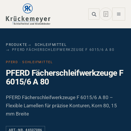
Skip to main navigation
Skip to main content
Skip to page footer
PRODUKTE
SCHLEIFMITTEL
PFERD FÄCHERSCHLEIFWERKZEUGE F 6015/6 A 80
PFERD · SCHLEIFMITTEL
PFERD Fächerschleifwerkzeuge F
6015/6 A 80
PFERD Fächerschleifwerkzeuge F 6015/6 A 80 –
Flexible Lamellen für präzise Konturen, Korn 80, 15
mm Breite
ART.-NR. 44507086