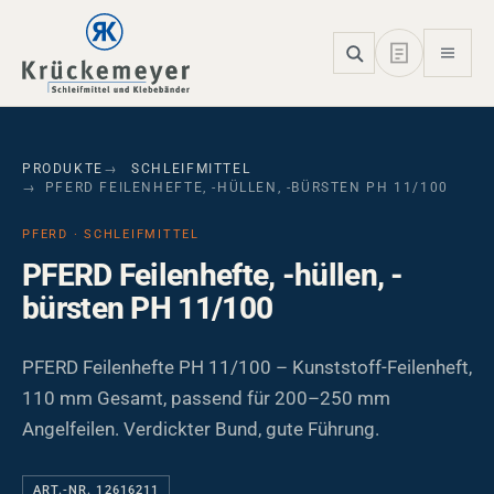
Skip to main navigation
Skip to main content
Skip to page footer
PRODUKTE
SCHLEIFMITTEL
PFERD FEILENHEFTE, -HÜLLEN, -BÜRSTEN PH 11/100
PFERD · SCHLEIFMITTEL
PFERD Feilenhefte, -hüllen, -
bürsten PH 11/100
PFERD Feilenhefte PH 11/100 – Kunststoff-Feilenheft,
110 mm Gesamt, passend für 200–250 mm
Angelfeilen. Verdickter Bund, gute Führung.
ART.-NR. 12616211