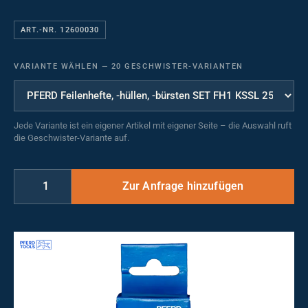
ART.-NR. 12600030
VARIANTE WÄHLEN
—
20 GESCHWISTER-VARIANTEN
Jede Variante ist ein eigener Artikel mit eigener Seite – die Auswahl ruft
die Geschwister-Variante auf.