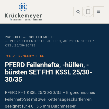
Skip to main navigation
Skip to main content
Skip to page footer
PRODUKTE
SCHLEIFMITTEL
PFERD FEILENHEFTE, -HÜLLEN, -BÜRSTEN SET FH1
KSSL 25/30-30/35
PFERD · SCHLEIFMITTEL
PFERD Feilenhefte, -hüllen, -
bürsten SET FH1 KSSL 25/30-
30/35
PFERD FH1 KSSL 25/30-30/35 – Ergonomisches
Feilenheft-Set mit zwei Kettensägeschärflehren,
geeignet für 4,0–5,5 mm Durchmesser.