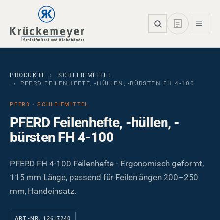
Skip to main navigation
Skip to main content
Skip to page footer
PRODUKTE
SCHLEIFMITTEL
PFERD FEILENHEFTE, -HÜLLEN, -BÜRSTEN FH 4-100
PFERD · SCHLEIFMITTEL
PFERD Feilenhefte, -hüllen, -
bürsten FH 4-100
PFERD FH 4-100 Feilenhefte - Ergonomisch geformt,
115 mm Länge, passend für Feilenlängen 200–250
mm, Handeinsatz.
ART.-NR. 12617240