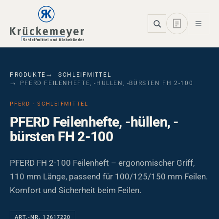
Skip to main navigation
Skip to main content
Skip to page footer
PRODUKTE
SCHLEIFMITTEL
PFERD FEILENHEFTE, -HÜLLEN, -BÜRSTEN FH 2-100
PFERD · SCHLEIFMITTEL
PFERD Feilenhefte, -hüllen, -
bürsten FH 2-100
PFERD FH 2-100 Feilenheft – ergonomischer Griff,
110 mm Länge, passend für 100/125/150 mm Feilen.
Komfort und Sicherheit beim Feilen.
ART.-NR. 12617220