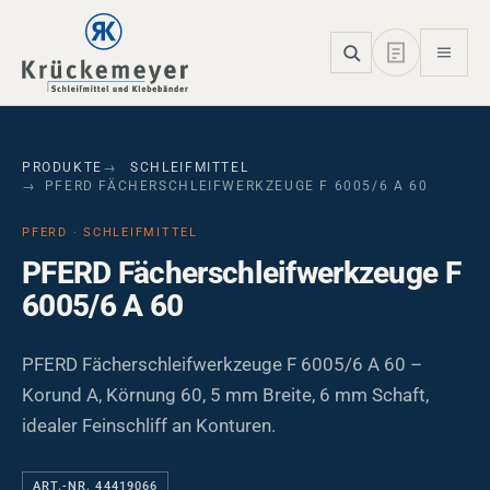
Skip to main navigation
Skip to main content
Skip to page footer
PRODUKTE
SCHLEIFMITTEL
PFERD FÄCHERSCHLEIFWERKZEUGE F 6005/6 A 60
PFERD · SCHLEIFMITTEL
PFERD Fächerschleifwerkzeuge F
6005/6 A 60
PFERD Fächerschleifwerkzeuge F 6005/6 A 60 –
Korund A, Körnung 60, 5 mm Breite, 6 mm Schaft,
idealer Feinschliff an Konturen.
ART.-NR. 44419066