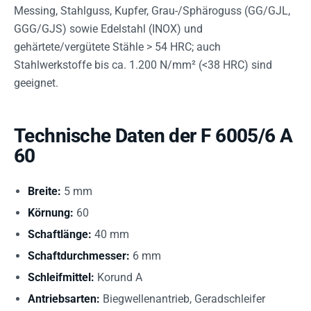
Messing, Stahlguss, Kupfer, Grau-/Sphäroguss (GG/GJL,
GGG/GJS) sowie Edelstahl (INOX) und
gehärtete/vergütete Stähle > 54 HRC; auch
Stahlwerkstoffe bis ca. 1.200 N/mm² (<38 HRC) sind
geeignet.
Technische Daten der F 6005/6 A
60
Breite:
5 mm
Körnung:
60
Schaftlänge:
40 mm
Schaftdurchmesser:
6 mm
Schleifmittel:
Korund A
Antriebsarten:
Biegwellenantrieb, Geradschleifer