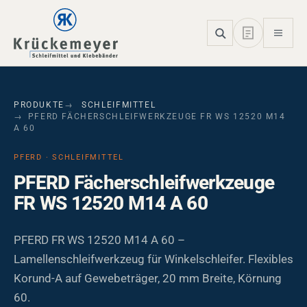
Skip to main navigation
Skip to main content
Skip to page footer
PRODUKTE
SCHLEIFMITTEL
PFERD FÄCHERSCHLEIFWERKZEUGE FR WS 12520 M14
A 60
PFERD · SCHLEIFMITTEL
PFERD Fächerschleifwerkzeuge
FR WS 12520 M14 A 60
PFERD FR WS 12520 M14 A 60 –
Lamellenschleifwerkzeug für Winkelschleifer. Flexibles
Korund-A auf Gewebeträger, 20 mm Breite, Körnung
60.