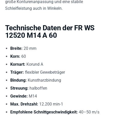
große Konturenanpassung und eine stabile
Schleifleistung auch in Winkeln.
Technische Daten der FR WS
12520 M14 A 60
Breite:
20 mm
Korn:
60
Kornart:
Korund A
Träger:
flexibler Gewebeträger
Bindung:
Kunstharzbindung
Streuung:
halboffen
Gewinde:
M14
Max. Drehzahl:
12.200 min-1
Empfohlene Schnittgeschwindigkeit:
40–50 m/s