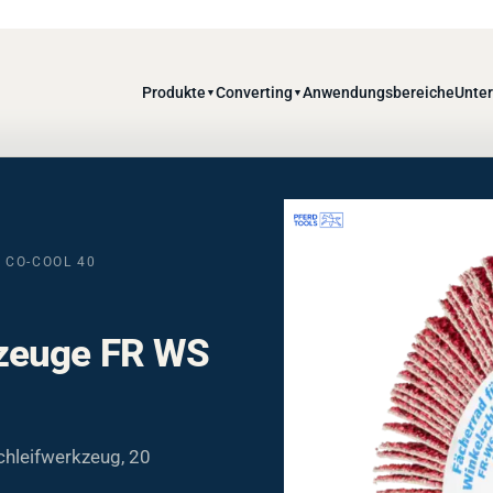
Produkte
Converting
Anwendungsbereiche
Unte
▼
▼
 CO-COOL 40
kzeuge FR WS
leifwerkzeug, 20