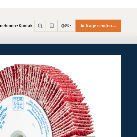
rnehmen
Kontakt
Anfrage senden
→
DE
▼
▼