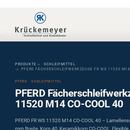
Skip to main navigation
Skip to main content
Skip to page footer
PRODUKTE
SCHLEIFMITTEL
PFERD FÄCHERSCHLEIFWERKZEUGE FR WS 11520 M14
PFERD · SCHLEIFMITTEL
PFERD Fächerschleifwer
11520 M14 CO-COOL 40
PFERD FR WS 11520 M14 CO-COOL 40 – Lamellensch
mm Breite, Korn 40, Keramikkorn CO-COOL. Flexible