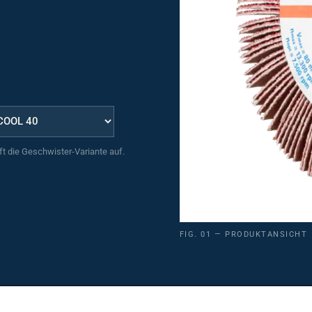
uft die Geschwister-Variante auf.
FIG. 01 — PRODUKTANSICHT