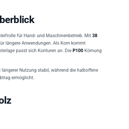
berblick
hleifrolle für Hand- und Maschinenbetrieb. Mit
38
al für längere Anwendungen. Als Korn kommt
nterlage
passt sich Konturen an. Die
P100
Körnung
i längerer Nutzung stabil, während die
halboffene
btrag ermöglicht.
olz
oberflächen wie Edelstahl, Stahl und Legierungen.