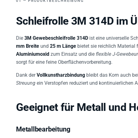
Schleifrolle 3M 314D im Ü
Die
3M Gewebeschleifrolle 314D
ist eine universelle Sc
mm Breite
und
25 m Länge
bietet sie reichlich Materi
Aluminiumoxid
zum Einsatz und die
flexible J-Gewebeu
sorgt für eine feine Oberflächenvorbereitung.
Dank der
Vollkunstharzbindung
bleibt das Korn auch be
Streuung
ein Verstopfen reduziert und kontinuierlichen A
Geeignet für Metall und H
Metallbearbeitung
Ideal zum Abschleifen, Entgraten und Glätten von Metall