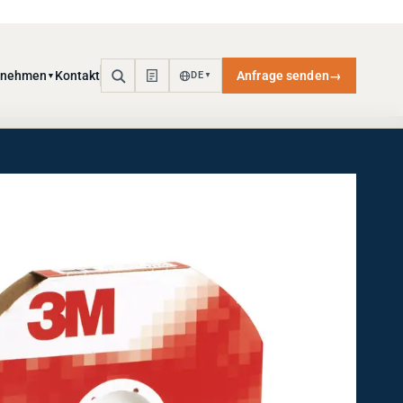
rnehmen
Kontakt
Anfrage senden
→
DE
▼
▼