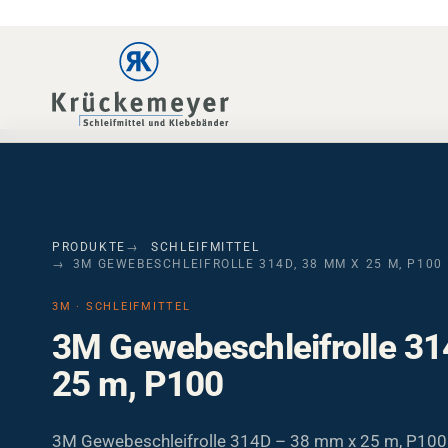
Skip to main navigation
Skip to main content
Skip to page footer
PRODUKTE
SCHLEIFMITTEL
3M GEWEBESCHLEIFROLLE 314D, 38 MM X 25 M, P100
3M · SCHLEIFMITTEL
3M Gewebeschleifrolle 31
25 m, P100
3M Gewebeschleifrolle 314D – 38 mm x 25 m, P100. 