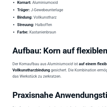
Träger:
J-Gewebeunterlage
Bindung:
Vollkunstharz
Streuung:
Halboffen
Farbe:
Kastanienbraun
Aufbau: Korn auf flexibl
Der Kornaufbau aus
Aluminiumoxid
ist
auf einem flexi
Vollkunstharzbindung
gesichert. Die Kombination ermög
das Werkstück zu zerkratzen.
Praxisnahe Anwendungst
Die Gewebestruktur erlaubt ein einfaches Abreißen in Lä