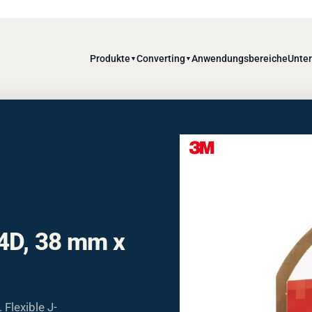
Produkte
Converting
Anwendungsbereiche
Unte
▼
▼
4D, 38 mm x
Flexible J-