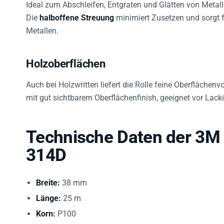
Die
halboffene Streuung
minimiert Zusetzen und sorgt f
Metallen.
Holzoberflächen
Auch bei Holzwritten liefert die Rolle feine Oberflächenv
mit gut sichtbarem Oberflächenfinish, geeignet vor Lack
Technische Daten der 3M 
314D
Breite:
38 mm
Länge:
25 m
Korn:
P100
Kornart:
Aluminiumoxid