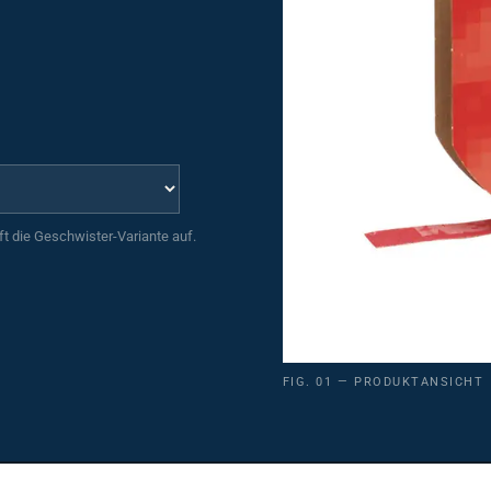
uft die Geschwister-Variante auf.
FIG. 01 — PRODUKTANSICHT