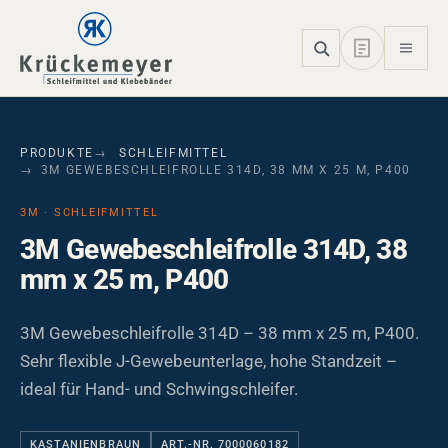
Skip to main navigation
Skip to main content
Skip to page footer
PRODUKTE
SCHLEIFMITTEL
3M GEWEBESCHLEIFROLLE 314D, 38 MM X 25 M, P400
3M · SCHLEIFMITTEL
3M Gewebeschleifrolle 314D, 38
mm x 25 m, P400
3M Gewebeschleifrolle 314D – 38 mm x 25 m, P400.
Sehr flexible J-Gewebeunterlage, hohe Standzeit –
ideal für Hand- und Schwingschleifer.
KASTANIENBRAUN
ART.-NR. 7000060182