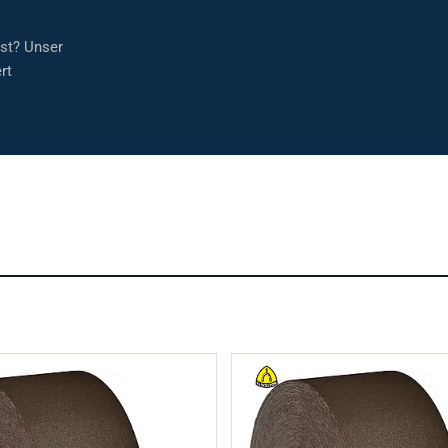
sst? Unser
rt