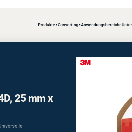
Produkte
Converting
Anwendungsbereiche
Unte
▼
▼
4D, 25 mm x
niverselle
bler J-Gewebe-