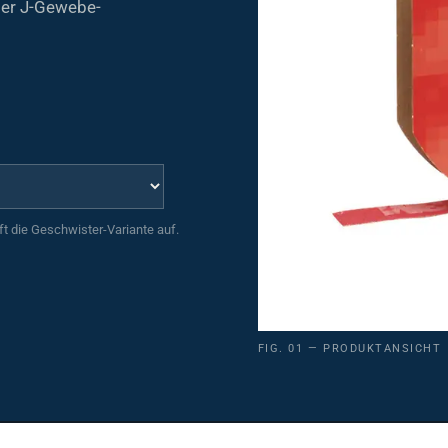
uft die Geschwister-Variante auf.
FIG. 01 — PRODUKTANSICHT