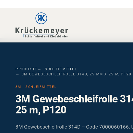
Skip to main navigation
Skip to main content
Skip to page footer
PRODUKTE
SCHLEIFMITTEL
3M GEWEBESCHLEIFROLLE 314D, 25 MM X 25 M, P120
3M · SCHLEIFMITTEL
3M Gewebeschleifrolle 31
25 m, P120
3M Gewebeschleifrolle 314D – Code 7000060166. U
Schleifrolle mit Aluminiumoxid, Körnung P120, flexi