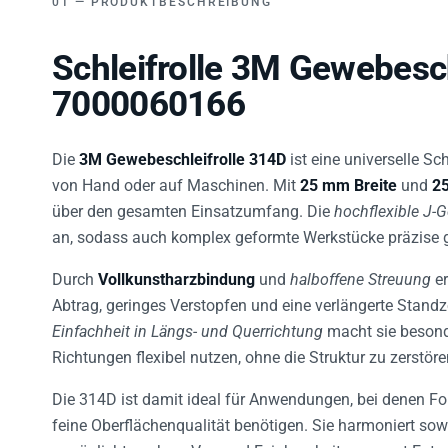
Schleifrolle 3M Gewebesc
7000060166
Die
3M Gewebeschleifrolle 314D
ist eine universelle Sch
von Hand oder auf Maschinen. Mit
25 mm Breite
und
2
über den gesamten Einsatzumfang. Die
hochflexible J-
an, sodass auch komplex geformte Werkstücke präzise g
Durch
Vollkunstharzbindung
und
halboffene Streuung
er
Abtrag, geringes Verstopfen und eine verlängerte Stan
Einfachheit in Längs- und Querrichtung
macht sie besond
Richtungen flexibel nutzen, ohne die Struktur zu zerstöre
Die 314D ist damit ideal für Anwendungen, bei denen For
feine Oberflächenqualität benötigen. Sie harmoniert sow
ermöglicht saubere Vor- und Feinbearbeitung samt Entgr