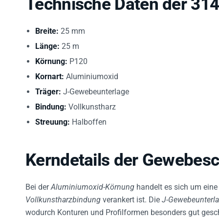
Breite:
25 mm
Länge:
25 m
Körnung:
P120
Kornart:
Aluminiumoxid
Träger:
J-Gewebeunterlage
Bindung:
Vollkunstharz
Streuung:
Halboffen
Kerndetails der Gewebesch
Bei der
Aluminiumoxid-Körnung
handelt es sich um eine l
Vollkunstharzbindung
verankert ist. Die
J-Gewebeunterl
wodurch Konturen und Profilformen besonders gut gesc