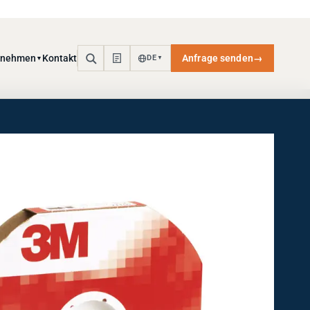
rnehmen
Kontakt
Anfrage senden
→
DE
▼
▼