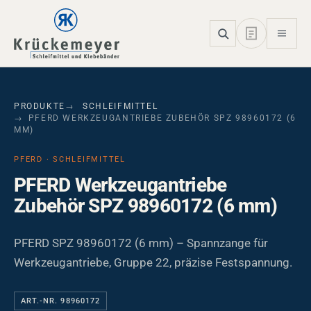
Skip to main navigation
Skip to main content
Skip to page footer
PRODUKTE
SCHLEIFMITTEL
PFERD WERKZEUGANTRIEBE ZUBEHÖR SPZ 98960172 (6
MM)
PFERD · SCHLEIFMITTEL
PFERD Werkzeugantriebe
Zubehör SPZ 98960172 (6 mm)
PFERD SPZ 98960172 (6 mm) – Spannzange für
Werkzeugantriebe, Gruppe 22, präzise Festspannung.
ART.-NR. 98960172