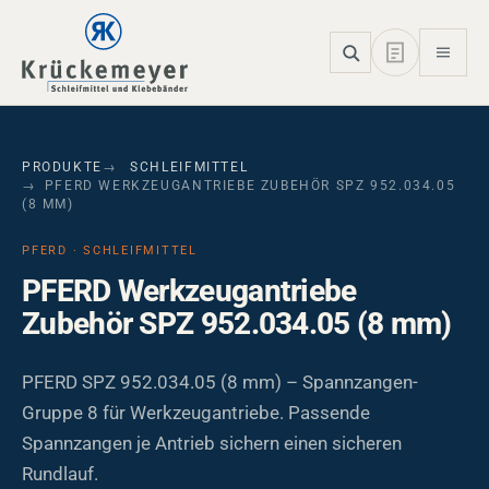
Skip to main navigation
Skip to main content
Skip to page footer
PRODUKTE
SCHLEIFMITTEL
PFERD WERKZEUGANTRIEBE ZUBEHÖR SPZ 952.034.05
(8 MM)
PFERD · SCHLEIFMITTEL
PFERD Werkzeugantriebe
Zubehör SPZ 952.034.05 (8 mm)
PFERD SPZ 952.034.05 (8 mm) – Spannzangen-
Gruppe 8 für Werkzeugantriebe. Passende
Spannzangen je Antrieb sichern einen sicheren
Rundlauf.