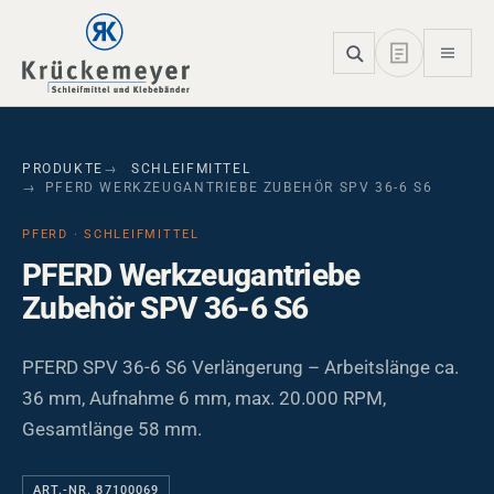
Skip to main navigation
Skip to main content
Skip to page footer
PRODUKTE
SCHLEIFMITTEL
PFERD WERKZEUGANTRIEBE ZUBEHÖR SPV 36-6 S6
PFERD · SCHLEIFMITTEL
PFERD Werkzeugantriebe
Zubehör SPV 36-6 S6
PFERD SPV 36-6 S6 Verlängerung – Arbeitslänge ca.
36 mm, Aufnahme 6 mm, max. 20.000 RPM,
Gesamtlänge 58 mm.
ART.-NR. 87100069