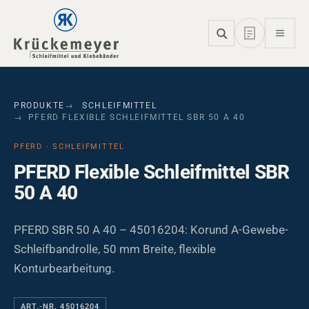
Skip to main navigation
Skip to main content
Skip to page footer
PRODUKTE
SCHLEIFMITTEL
PFERD FLEXIBLE SCHLEIFMITTEL SBR 50 A 40
PFERD · SCHLEIFMITTEL
PFERD Flexible Schleifmittel SBR
50 A 40
PFERD SBR 50 A 40 – 45016204: Korund A-Gewebe-
Schleifbandrolle, 50 mm Breite, flexible
Konturbearbeitung.
ART.-NR. 45016204