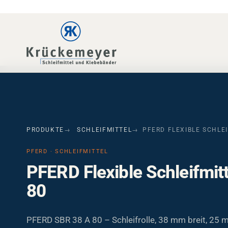
Skip to main navigation
Skip to main content
Skip to page footer
PRODUKTE
SCHLEIFMITTEL
PFERD FLEXIBLE SCHLEI
PFERD · SCHLEIFMITTEL
PFERD Flexible Schleifmit
80
PFERD SBR 38 A 80 – Schleifrolle, 38 mm breit, 25 m