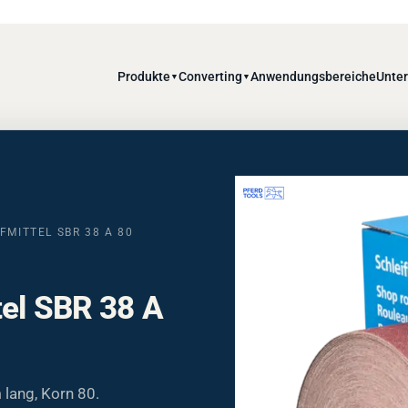
Produkte
Converting
Anwendungsbereiche
Unte
▼
▼
FMITTEL SBR 38 A 80
tel SBR 38 A
 lang, Korn 80.