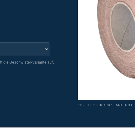
uft die Geschwister-Variante auf.
FIG. 01 — PRODUKTANSICHT