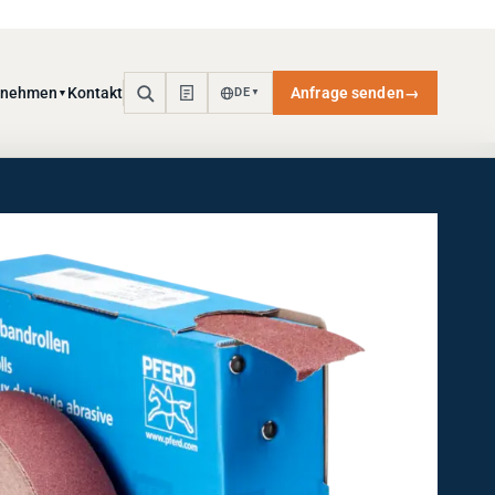
rnehmen
Kontakt
Anfrage senden
→
DE
▼
▼