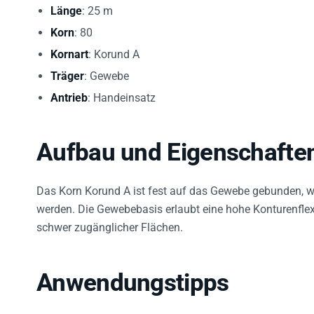
Länge
: 25 m
Korn
: 80
Kornart
: Korund A
Träger
: Gewebe
Antrieb
: Handeinsatz
Aufbau und Eigenschafte
Das Korn Korund A ist fest auf das Gewebe gebunden, w
werden. Die Gewebebasis erlaubt eine hohe Konturenflexi
schwer zugänglicher Flächen.
Anwendungstipps
Bei Bedarf auf das erforderliche Maß ablängen.