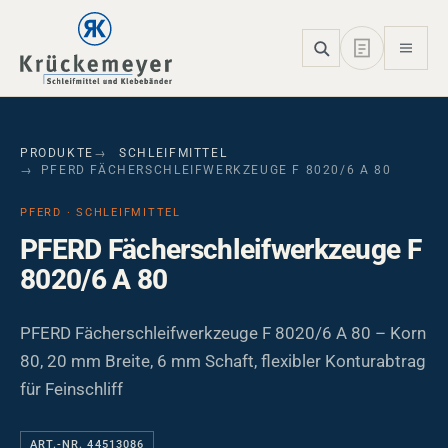
Skip to main navigation
Skip to main content
Skip to page footer
PRODUKTE
SCHLEIFMITTEL
PFERD FÄCHERSCHLEIFWERKZEUGE F 8020/6 A 80
PFERD · SCHLEIFMITTEL
PFERD Fächerschleifwerkzeuge F
8020/6 A 80
PFERD Fächerschleifwerkzeuge F 8020/6 A 80 – Korn
80, 20 mm Breite, 6 mm Schaft, flexibler Konturabtrag
für Feinschliff
ART.-NR. 44513086