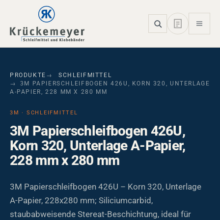
Skip to main navigation
Skip to main content
Skip to page footer
PRODUKTE
SCHLEIFMITTEL
3M PAPIERSCHLEIFBOGEN 426U, KORN 320, UNTERLAGE
A-PAPIER, 228 MM X 280 MM
3M · SCHLEIFMITTEL
3M Papierschleifbogen 426U,
Korn 320, Unterlage A-Papier,
228 mm x 280 mm
3M Papierschleifbogen 426U – Korn 320, Unterlage
A-Papier, 228x280 mm; Siliciumcarbid,
staubabweisende Stereat-Beschichtung, ideal für