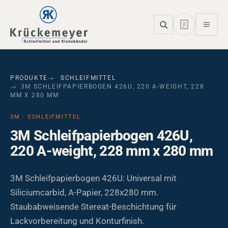
Skip to main navigation
Skip to main content
Skip to page footer
PRODUKTE
SCHLEIFMITTEL
3M SCHLEIFPAPIERBOGEN 426U, 220 A-WEIGHT, 228
MM X 280 MM
3M · SCHLEIFMITTEL
3M Schleifpapierbogen 426U,
220 A-weight, 228 mm x 280 mm
3M Schleifpapierbogen 426U: Universal mit
Siliciumcarbid, A-Papier, 228x280 mm.
Staubabweisende Stereat-Beschichtung für
Lackvorbereitung und Konturfinish.