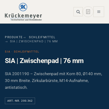
Skip to main navigation
Skip to main content
Skip to page footer
PRODUKTE
SCHLEIFMITTEL
SIA | ZWISCHENPAD | 76 MM
SIA · SCHLEIFMITTEL
SIA | Zwischenpad | 76 mm
SIA 2001190 – Zwischenpad mit Korn 80, Ø140 mm,
30 mm Breite. Zirkularbürste, M14-Aufnahme,
antistatisch.
ART.-NR. 200.362