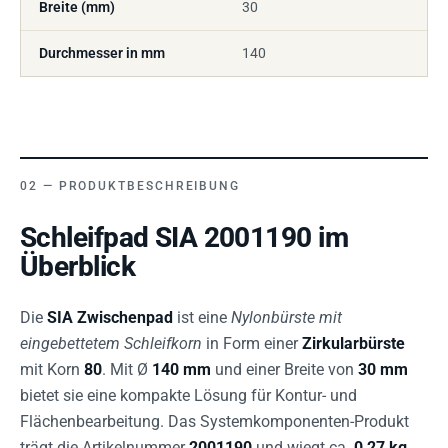
Breite (mm)
30
Durchmesser in mm
140
PRODUKTBESCHREIBUNG
Schleifpad SIA 2001190 im
Überblick
Die
SIA Zwischenpad
ist eine
Nylonbürste mit
eingebettetem Schleifkorn
in Form einer
Zirkularbürste
mit Korn
80
. Mit Ø
140 mm
und einer Breite von
30 mm
bietet sie eine kompakte Lösung für Kontur- und
Flächenbearbeitung. Das Systemkomponenten-Produkt
trägt die Artikelnummer
2001190
und wiegt ca.
0,27 kg