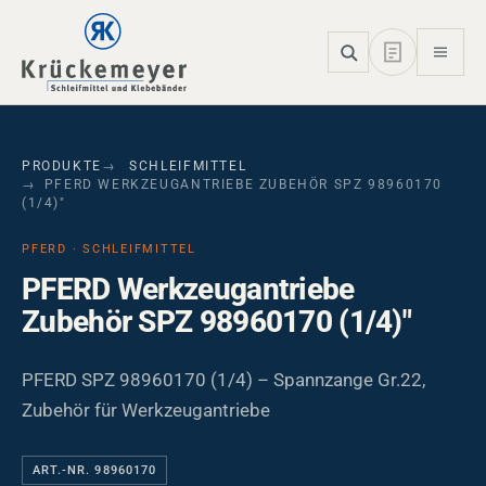
Skip to main navigation
Skip to main content
Skip to page footer
PRODUKTE
SCHLEIFMITTEL
PFERD WERKZEUGANTRIEBE ZUBEHÖR SPZ 98960170
(1/4)"
PFERD · SCHLEIFMITTEL
PFERD Werkzeugantriebe
Zubehör SPZ 98960170 (1/4)"
PFERD SPZ 98960170 (1/4) – Spannzange Gr.22,
Zubehör für Werkzeugantriebe
ART.-NR. 98960170