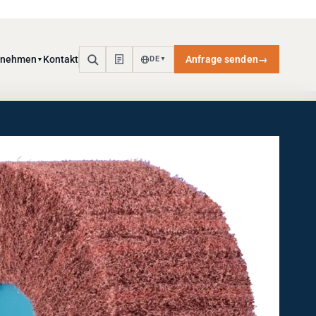
rnehmen
Kontakt
Anfrage senden
→
DE
▼
▼