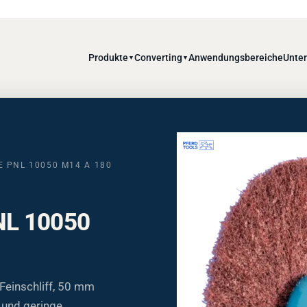
Produkte
Converting
Anwendungsbereiche
Unte
▼
▼
 PNL 10050 M14 A 180
NL 10050
Feinschliff, 50 mm
 und geringe