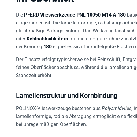
Die
PFERD Vlieswerkzeuge PNL 10050 M14 A 180
basi
eingebunden ist. Die lamellenförmige, radial angeordnete
gleichmäßige Abtragsleistung. Das Werkzeug lässt sich d
oder
Kehlnahtschleifern
montieren – ganz ohne zusätzli
der Körnung
180
eignet es sich für mittelgroße Flächen 
Der Einsatz erfolgt typischerweise bei Feinschliff, Entgr
feinen Oberflächenabschluss, während die lamellenartige
Standzeit erhöht.
Lamellenstruktur und Kornbindung
POLINOX-Vlieswerkzeuge bestehen aus
Polyamidvlies
, 
lamellenförmige, radiale Abtragung ermöglicht eine flex
bei unregelmäßigen Oberflächen.