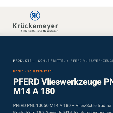
Skip to main navigation
Skip to main content
Skip to page footer
PRODUKTE
SCHLEIFMITTEL
PFERD VLIESWERKZEUGE
PFERD · SCHLEIFMITTEL
PFERD Vlieswerkzeuge P
M14 A 180
PFERD PNL 10050 M14 A 180 – Vlies-Schleifrad für 
Breite, Korn 180, Gewinde M14. Konturenanpassung