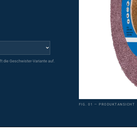
uft die Geschwister-Variante auf.
FIG. 01 — PRODUKTANSICHT