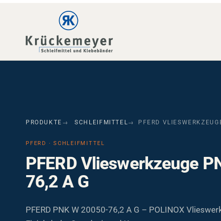
Skip to main navigation
Skip to main content
Skip to page footer
PRODUKTE
SCHLEIFMITTEL
PFERD VLIESWERKZEUGE
PFERD · SCHLEIFMITTEL
PFERD Vlieswerkzeuge P
76,2 A G
PFERD PNK W 20050-76,2 A G – POLINOX Vlieswerk