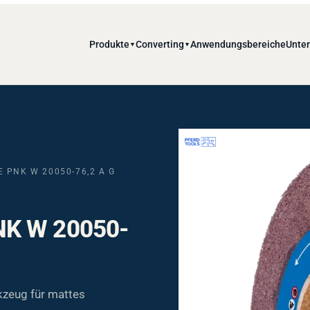
Produkte
Converting
Anwendungsbereiche
Unte
▼
▼
 PNK W 20050-76,2 A G
NK W 20050-
zeug für mattes