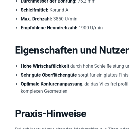
Schleifmittel:
Korund A
Max. Drehzahl:
3850 U/min
Empfohlene Nenndrehzahl:
1900 U/min
Eigenschaften und Nutze
Hohe Wirtschaftlichkeit
durch hohe Schleifleistung un
Sehr gute Oberflächengüte
sorgt für ein glattes Fin
Optimale Konturenanpassung
, da das Vlies frei pro
komplexen Geometrien.
Praxis-Hinweise
Bei schlecht wärmeleitenden Werkstoffen wie Titan oder 