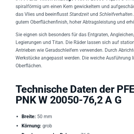
spiralförmig um einen Kern gewickeltem und aufgeschä
das Vlies und beeinflusst
Standzeit
und
Schleifverhalten
gutem Oberflächenfinish, hoher Abtragsleistung und erh
Sie eignen sich besonders für das Entgraten, Angleichen
Legierungen und Titan. Die Räder lassen sich auf stati
Antrieben wie Geradschleifern verwenden. Durch Abrichte
Werkstücke angepasst werden. Die weiche Ausführung li
Oberflächen.
Technische Daten der PF
PNK W 20050-76,2 A G
Breite:
50 mm
Körnung:
grob
Durchmesser der Bohrung:
76,2 mm