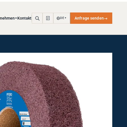
rnehmen
Kontakt
Anfrage senden
→
DE
▼
▼