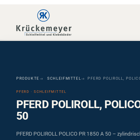
Skip to main navigation
Skip to main content
Skip to page footer
PRODUKTE
SCHLEIFMITTEL
PFERD POLIROLL, POLIC
PFERD · SCHLEIFMITTEL
PFERD POLIROLL, POLICO
50
PFERD POLIROLL POLICO PR 1850 A 50 – zylindrische