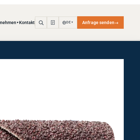
rnehmen
Kontakt
Anfrage senden
→
DE
▼
▼