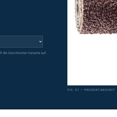
uft die Geschwister-Variante auf.
FIG. 01 — PRODUKTANSICHT