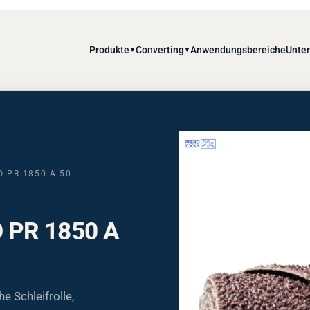
Produkte
Converting
Anwendungsbereiche
Unte
▼
▼
O PR 1850 A 50
 PR 1850 A
 Schleifrolle,