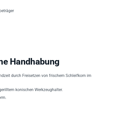
beträger
che Handhabung
ndzeit durch Freisetzen von frischem Schleifkorn im
gerilltem konischen Werkzeughalter.
orm.