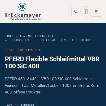
Skip to main navigation
Skip to main content
Skip to page footer
PRODUKTE
SCHLEIFMITTEL
PFERD FLEXIBLE SCHLEIFMITTEL VBR 100 SIC 400
PFERD · SCHLEIFMITTEL
PFERD Flexible Schleifmittel VBR
100 SiC 400
PFERD 45018440 – VBR 100 SiC 400 Schleifrolle:
Feinschliff auf Metallen/Lacken, 100 mm Breite, Korn
400, offene Struktur.
ART.-NR. 45018440