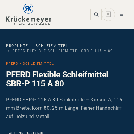
Skip to main navigation
Skip to main content
Skip to page footer
PRODUKTE
SCHLEIFMITTEL
PFERD FLEXIBLE SCHLEIFMITTEL SBR-P 115 A 80
PFERD · SCHLEIFMITTEL
PFERD Flexible Schleifmittel
SBR-P 115 A 80
PFERD SBR-P 115 A 80 Schleifrolle – Korund A, 115
mm Breite, Korn 80, 25 m Länge. Feiner Handschliff
auf Holz und Metall.
ART.-NR. 45016538