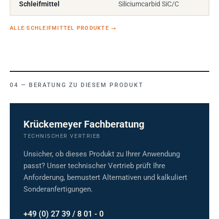
Schleifmittel
Siliciumcarbid SiC/C
ALLE SCHLEIFMITTEL PRODUKTE
→
BERATUNG ZU DIESEM PRODUKT
Krückemeyer Fachberatung
TECHNISCHER VERTRIEB
Unsicher, ob dieses Produkt zu Ihrer Anwendung
passt? Unser technischer Vertrieb prüft Ihre
Anforderung, bemustert Alternativen und kalkuliert
Sonderanfertigungen.
+49 (0) 27 39 / 8 01 - 0