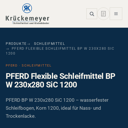
Skip to main navigation
Skip to main content
Skip to page footer
PRODUKTE
SCHLEIFMITTEL
PFERD FLEXIBLE SCHLEIFMITTEL BP W 230X280 SIC
1200
PFERD · SCHLEIFMITTEL
PFERD Flexible Schleifmittel BP
W 230x280 SiC 1200
PFERD BP W 230x280 SiC 1200 – wasserfester
Schleifbogen, Korn 1200, ideal für Nass- und
Trockenlacke.