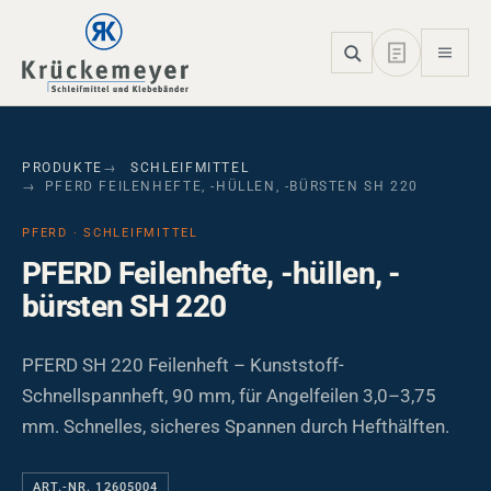
Skip to main navigation
Skip to main content
Skip to page footer
PRODUKTE
SCHLEIFMITTEL
PFERD FEILENHEFTE, -HÜLLEN, -BÜRSTEN SH 220
PFERD · SCHLEIFMITTEL
PFERD Feilenhefte, -hüllen, -
bürsten SH 220
PFERD SH 220 Feilenheft – Kunststoff-
Schnellspannheft, 90 mm, für Angelfeilen 3,0–3,75
mm. Schnelles, sicheres Spannen durch Hefthälften.
ART.-NR. 12605004