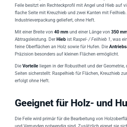
Feile besitzt ein Rechteckprofil mit Angel und Hieb auf vi
flache Seite mit Kreuzhieb und zwei Kanten mit Feilhieb
Industrieverpackung geliefert, ohne Heft.
Mit einer Breite von
40 mm
und einer Länge von
350 m
Abtragsleistung. Der
Hieb
ist
Raspel- / Feilhieb 1
, was ei
feine Oberflächen an Holz sowie für Hufen. Die
Antriebs
Präzision besonders auf kleinen Flächen ermöglicht.
Die
Vorteile
liegen in der Robustheit und der Geometrie, 
Seiten sicherstellt: Raspelhieb für Flächen, Kreuzhieb zu
erfolgt ohne Heft.
Geeignet für Holz- und H
Die Feile wird primär für die Bearbeitung von Holzoberf
und Verrunden notwendig sind. Zusätzlich eignet sie sich