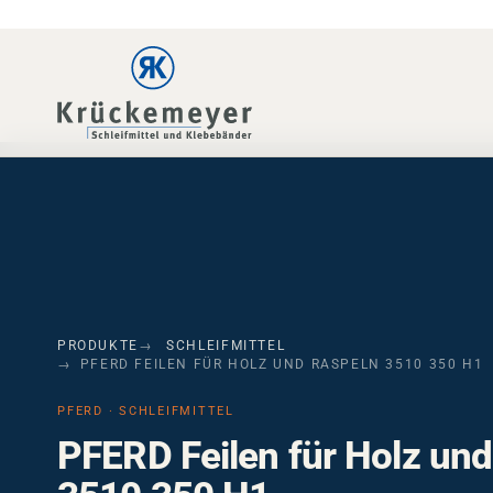
Skip to main navigation
Skip to main content
Skip to page footer
PRODUKTE
SCHLEIFMITTEL
PFERD FEILEN FÜR HOLZ UND RASPELN 3510 350 H1
PFERD · SCHLEIFMITTEL
PFERD Feilen für Holz un
3510 350 H1