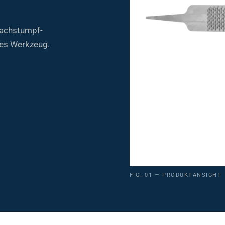
lachstumpf-
tes Werkzeug.
FIG. 01 — PRODUKTANSICHT