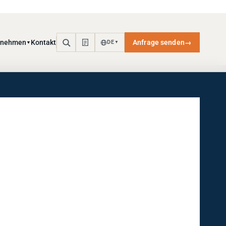
rnehmen
Kontakt
Anfrage senden
→
DE
▼
▼