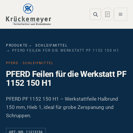
Skip to main navigation
Skip to main content
Skip to page footer
PRODUKTE
SCHLEIFMITTEL
PFERD FEILEN FÜR DIE WERKSTATT PF 1152 150 H1
PFERD · SCHLEIFMITTEL
PFERD Feilen für die Werkstatt PF
1152 150 H1
PFERD PF 1152 150 H1 – Werkstattfeile Halbrund
150 mm, Hieb 1, ideal für grobe Zerspanung und
Schruppen.
ART.-NR. 11213156