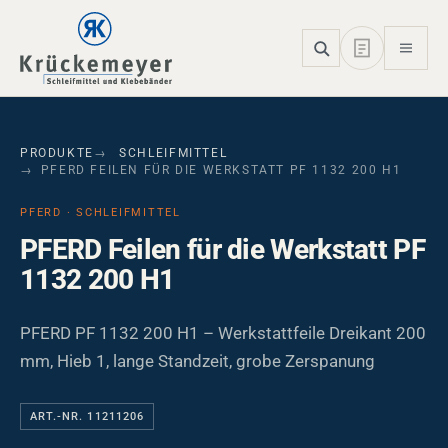
Skip to main navigation
Skip to main content
Skip to page footer
PRODUKTE
SCHLEIFMITTEL
PFERD FEILEN FÜR DIE WERKSTATT PF 1132 200 H1
PFERD · SCHLEIFMITTEL
PFERD Feilen für die Werkstatt PF
1132 200 H1
PFERD PF 1132 200 H1 – Werkstattfeile Dreikant 200
mm, Hieb 1, lange Standzeit, grobe Zerspanung
ART.-NR. 11211206