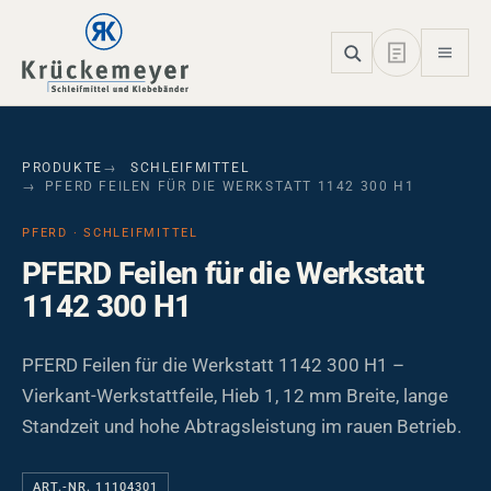
Skip to main navigation
Skip to main content
Skip to page footer
PRODUKTE
SCHLEIFMITTEL
PFERD FEILEN FÜR DIE WERKSTATT 1142 300 H1
PFERD · SCHLEIFMITTEL
PFERD Feilen für die Werkstatt
1142 300 H1
PFERD Feilen für die Werkstatt 1142 300 H1 –
Vierkant-Werkstattfeile, Hieb 1, 12 mm Breite, lange
Standzeit und hohe Abtragsleistung im rauen Betrieb.
ART.-NR. 11104301