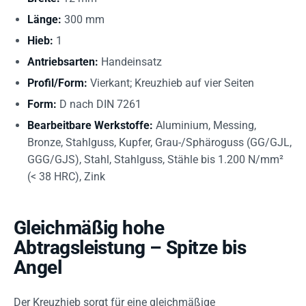
Länge:
300 mm
Hieb:
1
Antriebsarten:
Handeinsatz
Profil/Form:
Vierkant; Kreuzhieb auf vier Seiten
Form:
D nach DIN 7261
Bearbeitbare Werkstoffe:
Aluminium, Messing,
Bronze, Stahlguss, Kupfer, Grau-/Sphäroguss (GG/GJL,
GGG/GJS), Stahl, Stahlguss, Stähle bis 1.200 N/mm²
(< 38 HRC), Zink
Gleichmäßig hohe
Abtragsleistung – Spitze bis
Angel
Der Kreuzhieb sorgt für eine gleichmäßige