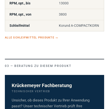
RPM, opt., bis
13000
RPM, opt., von
3800
Schleifmittel
Korund A-COMPACTKORN
ALLE SCHLEIFMITTEL PRODUKTE
→
BERATUNG ZU DIESEM PRODUKT
Krückemeyer Fachberatung
TECHNISCHER VERTRIEB
Unsicher, ob dieses Produkt zu Ihrer Anwendung
passt? Unser technischer Vertrieb prüft Ihre