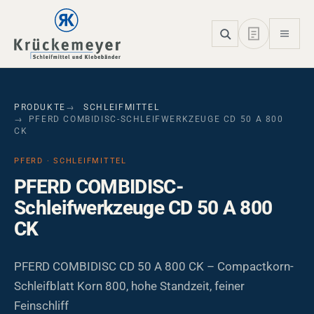
Skip to main navigation
Skip to main content
Skip to page footer
PRODUKTE
SCHLEIFMITTEL
PFERD COMBIDISC-SCHLEIFWERKZEUGE CD 50 A 800
CK
PFERD · SCHLEIFMITTEL
PFERD COMBIDISC-
Schleifwerkzeuge CD 50 A 800
CK
PFERD COMBIDISC CD 50 A 800 CK – Compactkorn-
Schleifblatt Korn 800, hohe Standzeit, feiner
Feinschliff