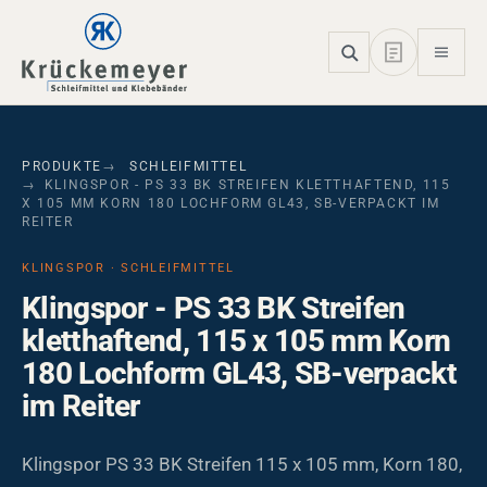
Skip to main navigation
Skip to main content
Skip to page footer
PRODUKTE
SCHLEIFMITTEL
KLINGSPOR - PS 33 BK STREIFEN KLETTHAFTEND, 115
X 105 MM KORN 180 LOCHFORM GL43, SB-VERPACKT IM
REITER
KLINGSPOR · SCHLEIFMITTEL
Klingspor - PS 33 BK Streifen
kletthaftend, 115 x 105 mm Korn
180 Lochform GL43, SB-verpackt
im Reiter
Klingspor PS 33 BK Streifen 115 x 105 mm, Korn 180,