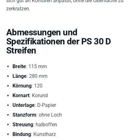
sich gut an Konturen anpasst, ohne die Oberfläche zu
zerkratzen.
Abmessungen und
Spezifikationen der PS 30 D
Streifen
Breite
: 115 mm
Länge
: 280 mm
Körnung
: 120
Kornart
: Korund
Unterlage
: D-Papier
Stanzform
: ohne Loch
Streuung
: halboffen
Bindung
: Kunstharz