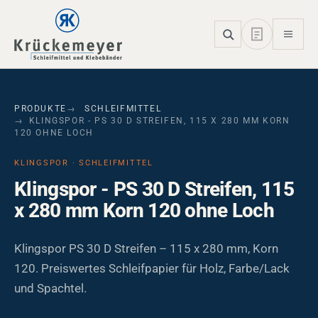
Skip to main navigation
Skip to main content
Skip to page footer
PRODUKTE
SCHLEIFMITTEL
KLINGSPOR - PS 30 D STREIFEN, 115 X 280 MM KORN
120 OHNE LOCH
KLINGSPOR · SCHLEIFMITTEL
Klingspor - PS 30 D Streifen, 115
x 280 mm Korn 120 ohne Loch
Klingspor PS 30 D Streifen – 115 x 280 mm, Korn
120. Preiswertes Schleifpapier für Holz, Farbe/Lack
und Spachtel.