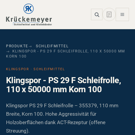
Skip to main navigation
Skip to main content
Skip to page footer
PRODUKTE
SCHLEIFMITTEL
KLINGSPOR - PS 29 F SCHLEIFROLLE, 110 X 50000 MM
KORN 100
KLINGSPOR · SCHLEIFMITTEL
Klingspor - PS 29 F Schleifrolle,
110 x 50000 mm Korn 100
Klingspor PS 29 F Schleifrolle – 355379, 110 mm
Breite, Korn 100. Hohe Aggressivität für
Holzoberflächen dank ACT-Rezeptur (offene
Streuung).