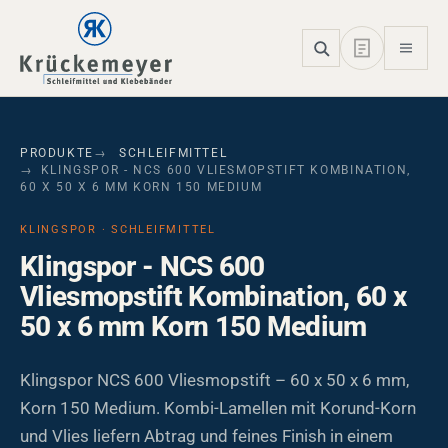
Skip to main navigation
Skip to main content
Skip to page footer
PRODUKTE
SCHLEIFMITTEL
KLINGSPOR - NCS 600 VLIESMOPSTIFT KOMBINATION,
60 X 50 X 6 MM KORN 150 MEDIUM
KLINGSPOR · SCHLEIFMITTEL
Klingspor - NCS 600
Vliesmopstift Kombination, 60 x
50 x 6 mm Korn 150 Medium
Klingspor NCS 600 Vliesmopstift – 60 x 50 x 6 mm,
Korn 150 Medium. Kombi-Lamellen mit Korund-Korn
und Vlies liefern Abtrag und feines Finish in einem