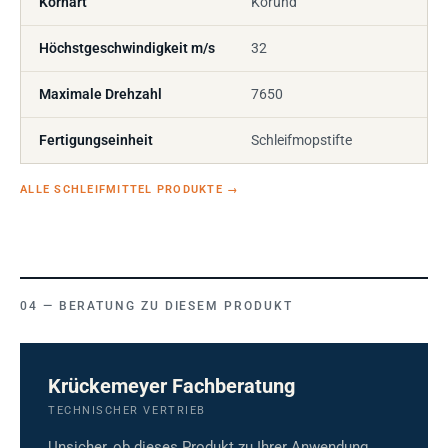
Kornart
Korund
Höchstgeschwindigkeit m/s
32
Maximale Drehzahl
7650
Fertigungseinheit
Schleifmopstifte
ALLE SCHLEIFMITTEL PRODUKTE
→
BERATUNG ZU DIESEM PRODUKT
Krückemeyer Fachberatung
TECHNISCHER VERTRIEB
Unsicher, ob dieses Produkt zu Ihrer Anwendung