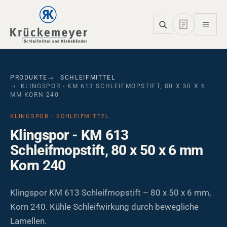
Skip to main navigation
Skip to main content
Skip to page footer
PRODUKTE
SCHLEIFMITTEL
KLINGSPOR - KM 613 SCHLEIFMOPSTIFT, 80 X 50 X 6
MM KORN 240
KLINGSPOR · SCHLEIFMITTEL
Klingspor - KM 613
Schleifmopstift, 80 x 50 x 6 mm
Korn 240
Klingspor KM 613 Schleifmopstift – 80 x 50 x 6 mm,
Korn 240. Kühle Schleifwirkung durch bewegliche
Lamellen.