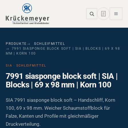
Skip to main navigation
Skip to main content
Skip to page footer
PRODUKTE
SCHLEIFMITTEL
7991 SIASPONGE BLOCK SOFT | SIA | BLOCKS | 69 X 98
MM | KORN 100
SIA · SCHLEIFMITTEL
7991 siasponge block soft | SIA |
Blocks | 69 x 98 mm | Korn 100
SIA 7991 siasponge block soft – Handschliff, Korn
100, 69 x 98 mm. Weicher Schaumstoffblock für
Falze, Kanten und Profile mit gleichmäßiger
Druckverteilung.