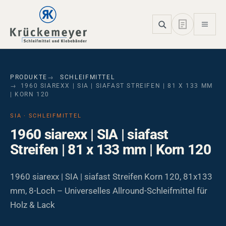
Skip to main navigation
Skip to main content
Skip to page footer
PRODUKTE
SCHLEIFMITTEL
1960 SIAREXX | SIA | SIAFAST STREIFEN | 81 X 133 MM
| KORN 120
SIA · SCHLEIFMITTEL
1960 siarexx | SIA | siafast
Streifen | 81 x 133 mm | Korn 120
1960 siarexx | SIA | siafast Streifen Korn 120, 81x133
mm, 8-Loch – Universelles Allround-Schleifmittel für
Holz & Lack