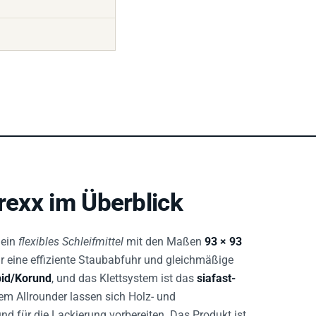
arexx im Überblick
 ein
flexibles Schleifmittel
mit den Maßen
93 × 93
r eine effiziente Staubabfuhr und gleichmäßige
bid/Korund
, und das Klettsystem ist das
siafast-
em Allrounder lassen sich Holz- und
und für die Lackierung vorbereiten. Das Produkt ist