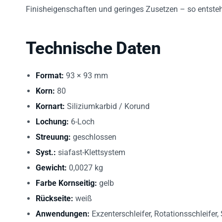
Finisheigenschaften und geringes Zusetzen – so entsteh
Technische Daten
Format:
93 × 93 mm
Korn:
80
Kornart:
Siliziumkarbid / Korund
Lochung:
6-Loch
Streuung:
geschlossen
Syst.:
siafast-Klettsystem
Gewicht:
0,0027 kg
Farbe Kornseitig:
gelb
Rückseite:
weiß
Anwendungen:
Exzenterschleifer, Rotationsschleifer, 
Rollen