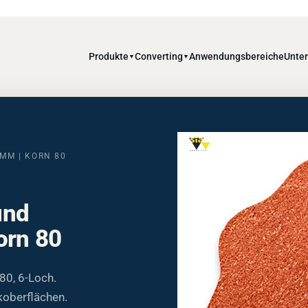
Produkte
Converting
Anwendungsbereiche
Unte
▼
▼
 MM | KORN 80
und
orn 80
80, 6-Loch.
ckoberflächen.