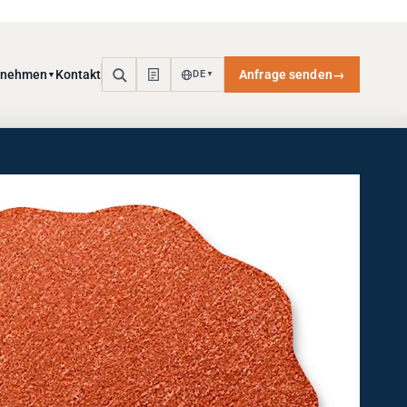
rnehmen
Kontakt
Anfrage senden
→
DE
▼
▼