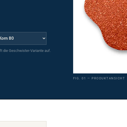
uft die Geschwister-Variante auf.
FIG. 01 — PRODUKTANSICHT