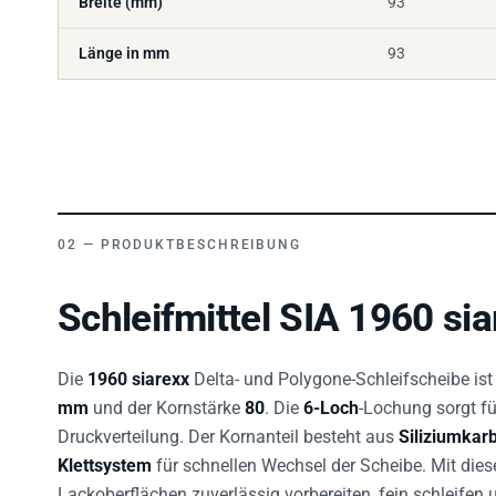
Länge in mm
93
PRODUKTBESCHREIBUNG
Schleifmittel SIA 1960 si
Die
1960 siarexx
Delta- und Polygone-Schleifscheibe ist
mm
und der Kornstärke
80
. Die
6-Loch
-Lochung sorgt fü
Druckverteilung. Der Kornanteil besteht aus
Siliziumkar
Klettsystem
für schnellen Wechsel der Scheibe. Mit dies
Lackoberflächen zuverlässig vorbereiten, fein schleifen 