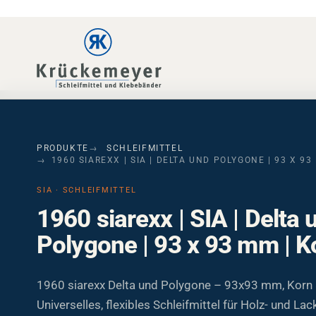
Skip to main navigation
Skip to main content
Skip to page footer
PRODUKTE
SCHLEIFMITTEL
1960 SIAREXX | SIA | DELTA UND POLYGONE | 93 X 93
SIA · SCHLEIFMITTEL
1960 siarexx | SIA | Delta 
Polygone | 93 x 93 mm | K
1960 siarexx Delta und Polygone – 93x93 mm, Korn 
Universelles, flexibles Schleifmittel für Holz- und La