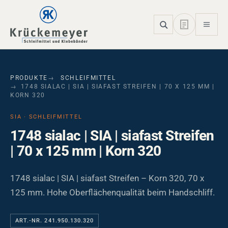
Skip to main navigation
Skip to main content
Skip to page footer
PRODUKTE
SCHLEIFMITTEL
1748 SIALAC | SIA | SIAFAST STREIFEN | 70 X 125 MM |
KORN 320
SIA · SCHLEIFMITTEL
1748 sialac | SIA | siafast Streifen
| 70 x 125 mm | Korn 320
1748 sialac | SIA | siafast Streifen – Korn 320, 70 x
125 mm. Hohe Oberflächenqualität beim Handschliff.
ART.-NR. 241.950.130.320