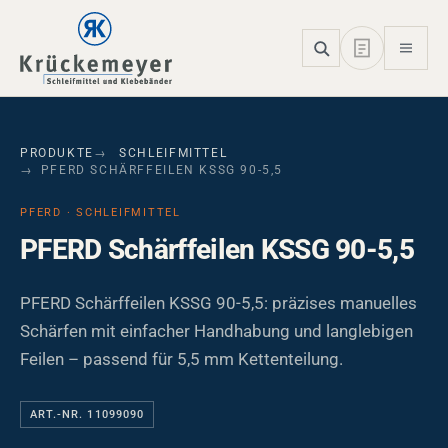
Skip to main navigation
Skip to main content
Skip to page footer
PRODUKTE
SCHLEIFMITTEL
PFERD SCHÄRFFEILEN KSSG 90-5,5
PFERD · SCHLEIFMITTEL
PFERD Schärffeilen KSSG 90-5,5
PFERD Schärffeilen KSSG 90-5,5: präzises manuelles
Schärfen mit einfacher Handhabung und langlebigen
Feilen – passend für 5,5 mm Kettenteilung.
ART.-NR. 11099090